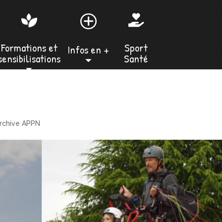

Sport
Formations et
Infos en +
Santé
sensibilisations
⏷
⏷
rchive APPN