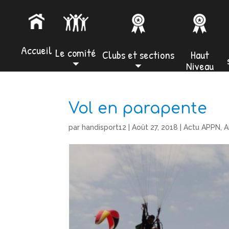
Accueil
Le comité
Clubs et sections
Haut
⏷
⏷
Niveau
Vol en parapente
par
handisport12
|
Août 27, 2018
|
Actu APPN
,
A