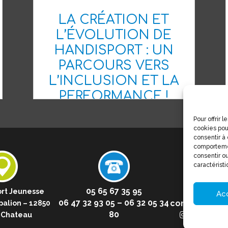
LA CRÉATION ET
L’ÉVOLUTION DE
HANDISPORT : UN
PARCOURS VERS
L’INCLUSION ET LA
PERFORMANCE !
Pour offrir 
cookies pou
consentir à
comportemen
consentir ou
caractéristi
05 65 67 35 95
rt Jeunesse
Ac
06 47 32 93 05 – 06 32 05 34
comitehandis
palion – 12850
80
handispo
 Chateau