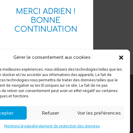
MERCI ADRIEN !
BONNE
CONTINUATION
Gérer le consentement aux cookies
les meilleures expériences, nous utilisons des technologies telles que les
r stocker et/ou accéder aux informations des appareils. Le fait de
 ces technologies nous permettra de traiter des données telles que le
t de navigation ou les ID uniques sur ce site. Le fait de ne pas
 de retirer son consentement peut avoir un effet négatif sur certaines
ques et fonctions.
cepter
Refuser
Voir les préférences
cd12@handisport.org
port.aveyron
rt_aveyron
Mentions légales
Règlement de protection des données