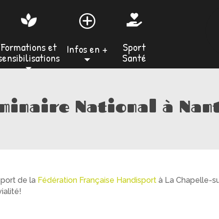

Sport
Formations et
Infos en +
Santé
sensibilisations
⏷
⏷
minaire National à Nan
port de la
Fédération Française Handisport
à La Chapelle-su
ialité!