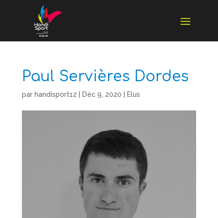
Paul Servières Dordes
par
handisport12
|
Déc 9, 2020
|
Elus