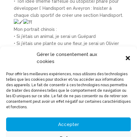
• Ton idée (même farfelue ou utopiste) phare pour
développer l’ Handisport en Aveyron : Insister à
chaque club sportif de créer une section Handisport.
Mon portrait chinois :
• Si j’étais un animal, je serai un Guépard
• Si j’étais une plante ou une fleur, je serai un Olivier
• Si j’étais un plat cuisiné, je serai des Lasagnes à la
Gérer le consentement aux
bolognaise
cookies
• Si j’étais une couleur, je serai le Bleu
• Si j’étais un sportif de Haut Niveau, je serai Tom
Pour offrir les meilleures expériences, nous utilisons des technologies
Dumoulin
telles que les cookies pour stocker et/ou accéder aux informations
des appareils. Le fait de consentir à ces technologies nous permettra
• Si j’étais un objet, je serai une Moto
de traiter des données telles que le comportement de navigation ou
• Si j’étais une saison, je serai le Printemps
les ID uniques sur ce site. Le fait de ne pas consentir ou de retirer son
• Si j’étais un fruit, je serai une Fraise
consentement peut avoir un effet négatif sur certaines caractéristiques
• Si j’étais un livre, je serai un Dictionnaire
et fonctions.
• Si j’étais un pays, je serai la France
• Si j’étais un Sport, je serai le Triathlon
Accepter