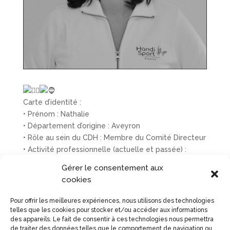
Carte d’identité :
• Prénom : Nathalie
• Département d’origine : Aveyron
• Rôle au sein du CDH : Membre du Comité Directeur
• Activité professionnelle (actuelle et passée) :
Enseignante spécialisée
Gérer le consentement aux
• Ton/Tes sport(s) pratiqué(s) : Course à pied, vélo
cookies
Mon portrait chinois :
Pour offrir les meilleures expériences, nous utilisons des technologies
• Si j’étais un animal, je serai un Loir
telles que les cookies pour stocker et/ou accéder aux informations
des appareils. Le fait de consentir à ces technologies nous permettra
• Si j’étais une plante ou une fleur, je serai une
de traiter des données telles que le comportement de navigation ou