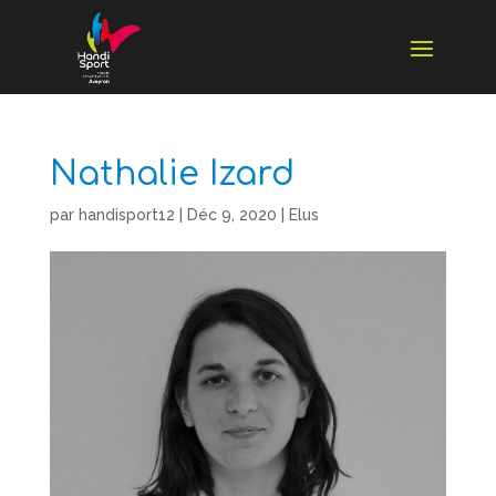
Nathalie Izard
par
handisport12
|
Déc 9, 2020
|
Elus